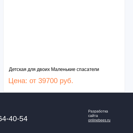
Детская для двоих Маленькие спасатели
Цена: от 39700 руб.
Разработка
сайта
64-40-54
onlinebees.ru