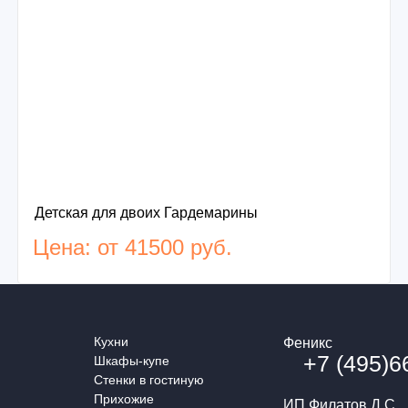
Детская для двоих Гардемарины
Цена: от 41500 руб.
Кухни
Феникс
+7 (495)6
Шкафы-купе
Стенки в гостиную
Прихожие
ИП Филатов Д.С