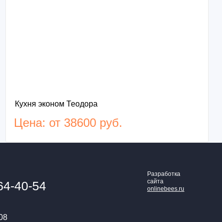
Кухня эконом Теодора
Цена: от 38600 руб.
Разработка
сайта
64-40-54
onlinebees.ru
08