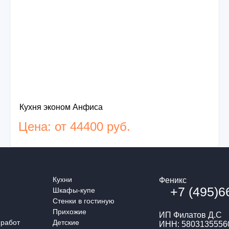
Кухня эконом Анфиса
Цена: от 44400 руб.
Кухни
Феникс
+7 (495)6
Шкафы-купе
Стенки в гостиную
Прихожие
ИП Филатов Д.С
 работ
Детские
ИНН: 5803135556