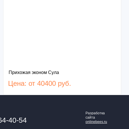
Прихожая эконом Сула
Цена: от 40400 руб.
Разработка
сайта
64-40-54
onlinebees.ru