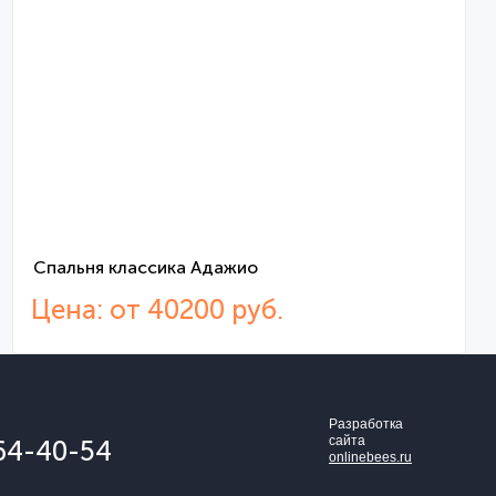
Спальня классика Адажио
Цена: от 40200 руб.
Разработка
сайта
64-40-54
onlinebees.ru